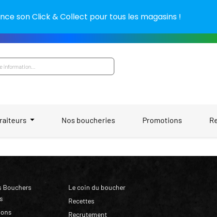
nce son Click & Collect pour tous les magasins !
raiteurs
Nos boucheries
Promotions
R
s Bouchers
Le coin du boucher
s
Recettes
ions
Recrutement