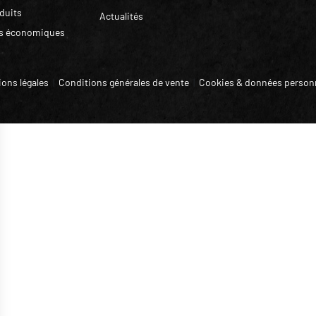
duits
Actualités
is économiques
ons légales
|
Conditions générales de vente
|
Cookies & données personn