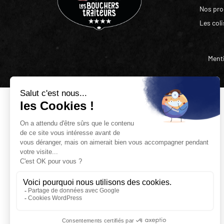
Nos pro
Les col
Menti