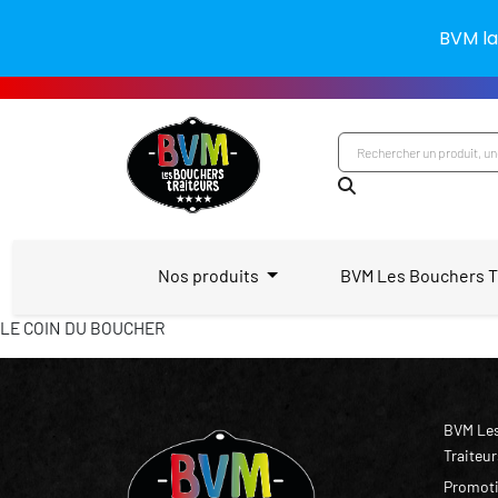
BVM la
Nos produits
BVM Les Bouchers T
LE COIN DU BOUCHER
BVM Le
Traiteur
Promot