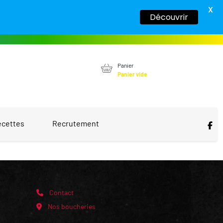
X
Découvrir
Panier
Panier vide
ecettes
Recrutement
Contact
Nos boucheries