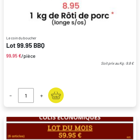
Le coin du boucher
Lot 99.95 BBQ
/pièce
99,95
€
Soit prix au Kg : 9.8 €
-
+