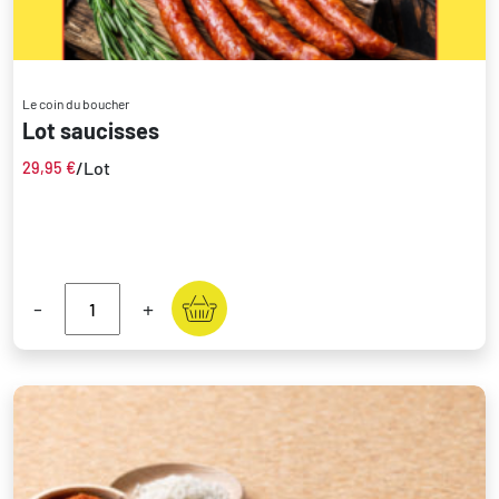
Le coin du boucher
Lot saucisses
/Lot
29,95
€
-
+