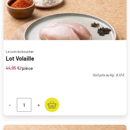
Le coin du boucher
Lot Volaille
/pièce
44,95
€
Soit prix au Kg : 9.13 €
-
+