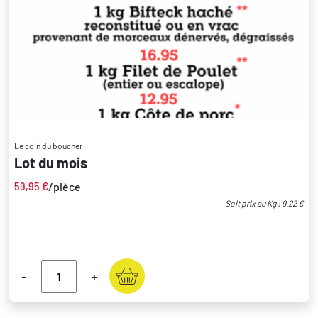
Le coin du boucher
Lot du mois
/pièce
59,95
€
Soit prix au Kg : 9.22 €
-
+