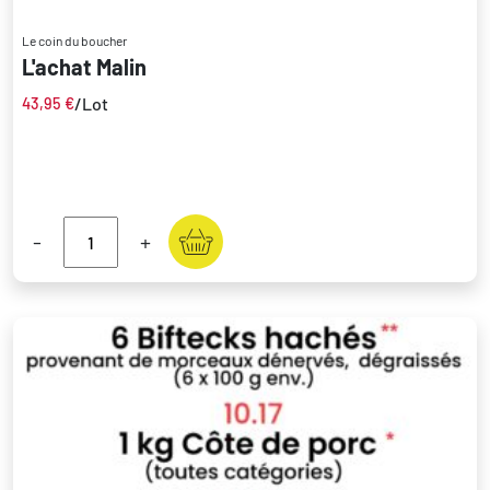
Le coin du boucher
L'achat Malin
/Lot
43,95
€
-
+