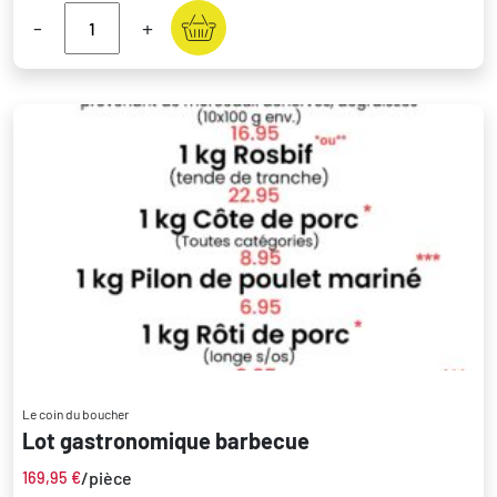
-
+
Le coin du boucher
Lot gastronomique barbecue
/pièce
169,95
€