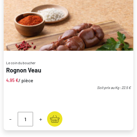
Le coin du boucher
Rognon Veau
/ pièce
4,95
€
Soit prix au Kg : 22.5 €
-
+