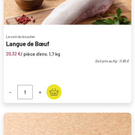
Le coin du boucher
Langue de Bœuf
/ pièce d'env. 1,7 kg
20,32
€
Soit prix au Kg : 11.95 €
-
+