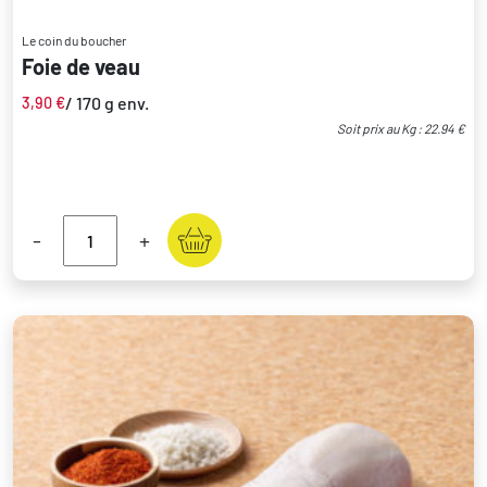
Le coin du boucher
Foie de veau
/ 170 g env.
3,90
€
Soit prix au Kg : 22.94 €
-
+