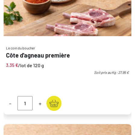
Le coin du boucher
Côte d'agneau première
/lot de 120 g
3,35
€
Soit prix au Kg : 27.95 €
-
+