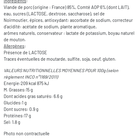
Ingrédients
:
Viande de porc (origine : France) 85%, Comté AOP 6% (dont LAIT),
eau, sucres (LACTOSE, dextrose, saccharose), sel de
Noirmoutier, épices, antioxydant: ascorbate de sodium, correcteur
d’acidité: acétate de sodium, plante aromatique,
arômes naturels, conservateur : lactate de potassium, boyau naturel
de mouton.
Allergènes
:
Présence de LACTOSE
Traces éventuelles de moutarde, sulfite, soja, oeuf, gluten.
VALEURS NUTRITIONNELLES MOYENNES POUR 100g (selon
règlement INCO n°1169/2011)
Energie:209 kcal 875 kJ
M. Grasses:15 g
Dont acides gras saturés: 6.6 g
Glucides:1 g
Dont sucres: 0.9 g
Protéines:17 g
Sel: 1.8 g
Photo non contractuelle