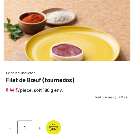
Le coin du boucher
Filet de Bœuf (tournedos)
/pièce, soit 180 g env.
8,44
€
Soit prix au Kg : 46.9 €
-
+