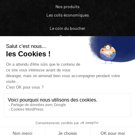
Nos produits
Les colis économiques
Le coin du boucher
Recettes
Recrutement
Actualités
Contact
Nos boucheries
Mentions légales
|
Conditions générales de
vente
|
Cookies & données personnelles