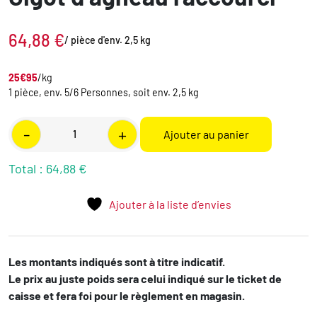
64,88
€
/ pièce d'env. 2,5 kg
25€95
/kg
1 pièce, env. 5/6 Personnes, soit env. 2,5 kg
quantité
-
+
Ajouter au panier
de
Gigot
Total :
64,88 €
d'agneau
raccourci
Ajouter à la liste d’envies
Les montants indiqués sont à titre indicatif.
Le prix au juste poids sera celui indiqué sur le ticket de
caisse et fera foi pour le règlement en magasin.