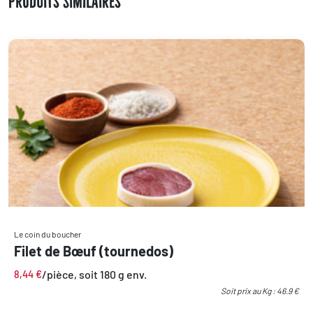
Produits Similaires
Le coin du boucher
Filet de Bœuf (tournedos)
/pièce, soit 180 g env.
8,44
€
Soit prix au Kg : 46.9 €