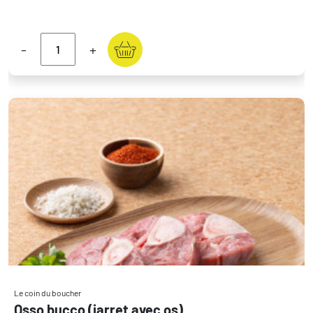
-
+
Le coin du boucher
Osso bucco (jarret avec os)