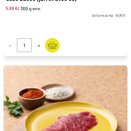
/ 300 g env.
5,99
€
Soit prix au Kg : 19.95 €
-
+