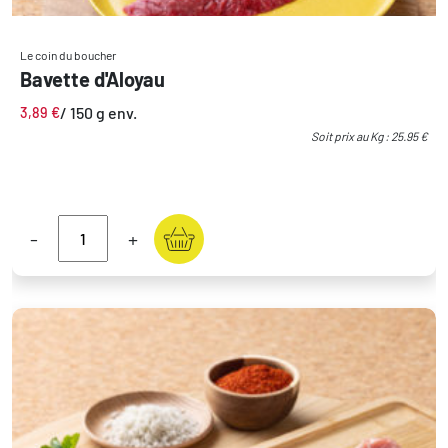
Le coin du boucher
Bavette d'Aloyau
/ 150 g env.
3,89
€
Soit prix au Kg : 25.95 €
-
+