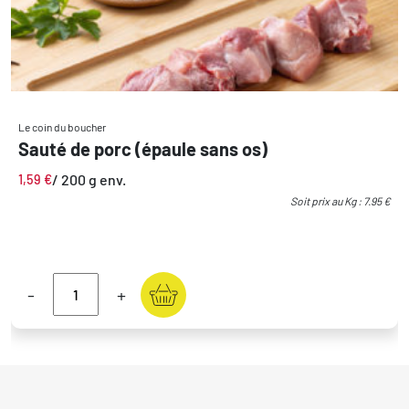
Le coin du boucher
Sauté de porc (épaule sans os)
/ 200 g env.
1,59
€
Soit prix au Kg : 7.95 €
-
+