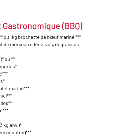
t Gastronomique (BBQ)
** ou 1kg brochette de bœuf mariné ***
nt de morceaux dénervés, dégraissés
)* ou **
égories*
é***
os*
oulet mariné***
v.)***
 dos**
é***
,3 kg env.)*
bœuf/mouton)***