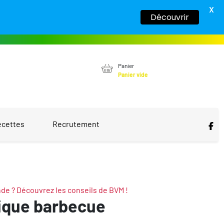
X
Découvrir
Panier
Panier vide
ecettes
Recrutement
nde ? Découvrez les conseils de BVM !
ique barbecue