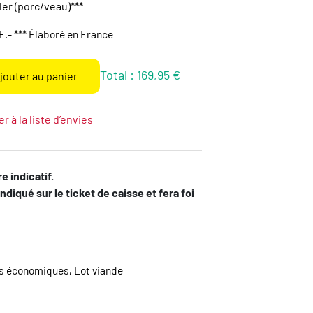
ler (porc/veau)***
E.- *** Élaboré en France
Total :
169,95 €
jouter au panier
r à la liste d’envies
e indicatif.
indiqué sur le ticket de caisse et fera foi
is économiques
,
Lot viande