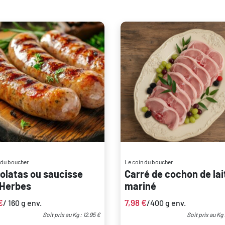
 du boucher
Le coin du boucher
olatas ou saucisse
Carré de cochon de lai
 Herbes
mariné
€
7,98
€
/ 160 g env.
/400 g env.
Soit prix au Kg : 12.95 €
Soit prix au Kg 