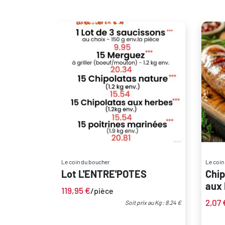
Le coin du boucher
Le coin
Lot L'ENTRE'POTES
Chip
aux
119,95
€
/pièce
2,07
Soit prix au Kg : 8.24 €