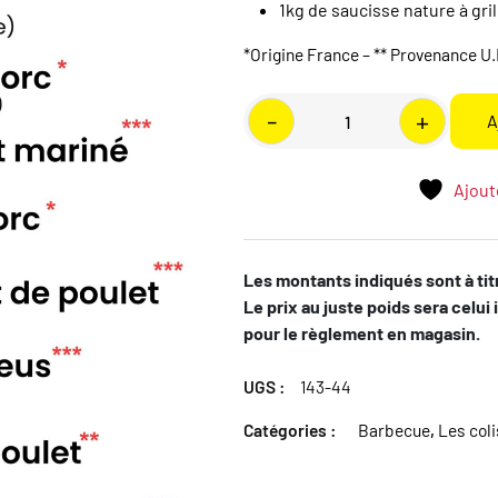
1kg de saucisse nature à gril
*Origine France – ** Provenance U.
quantité
-
+
A
de
Lot
gastronomique
Ajoute
barbecue
Les montants indiqués sont à titr
Le prix au juste poids sera celui 
pour le règlement en magasin.
UGS :
143-44
Catégories :
Barbecue
,
Les col