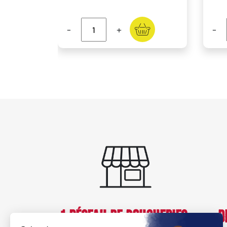
-
+
-
1 RÉSEAU DE BOUCHERIES
D