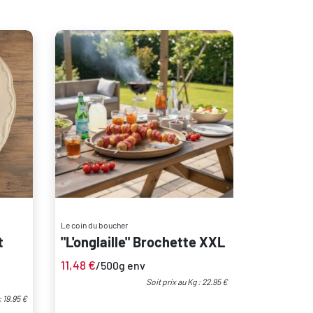
Le coin du boucher
t
"L'onglaille" Brochette XXL
11,48
€
/500g env
Soit prix au Kg : 22.95 €
: 19.95 €