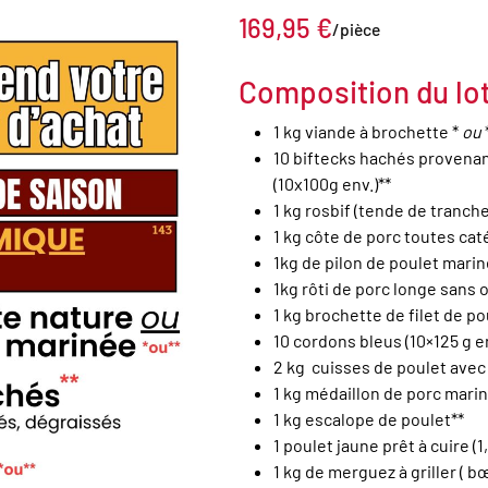
169,95
€
/pièce
Composition du lo
1 kg viande à brochette *
ou
10 biftecks hachés provena
(10x100g env.)**
1 kg rosbif (tende de tranche
1 kg côte de porc toutes cat
1kg de pilon de poulet marin
1kg rôti de porc longe sans 
1 kg brochette de filet de p
10 cordons bleus (10×125 g en
2 kg cuisses de poulet avec
1 kg médaillon de porc marin
1 kg escalope de poulet**
1 poulet jaune prêt à cuire (1
1 kg de merguez à griller ( 