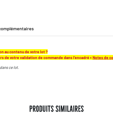
 complémentaires
n au contenu de votre lot ?
ors de votre validation de commande dans l’encadré «
Notes de 
ans ce lot.
Produits Similaires