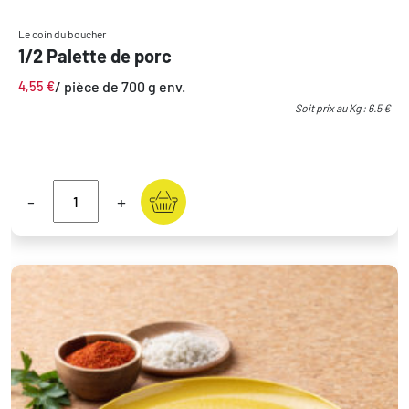
Le coin du boucher
1/2 Palette de porc
/ pièce de 700 g env.
4,55
€
Soit prix au Kg : 6.5 €
-
+