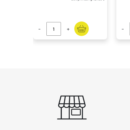
-
+
-