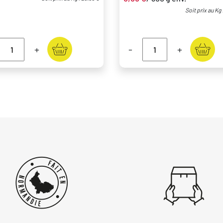
Soit prix au Kg 
+
-
+