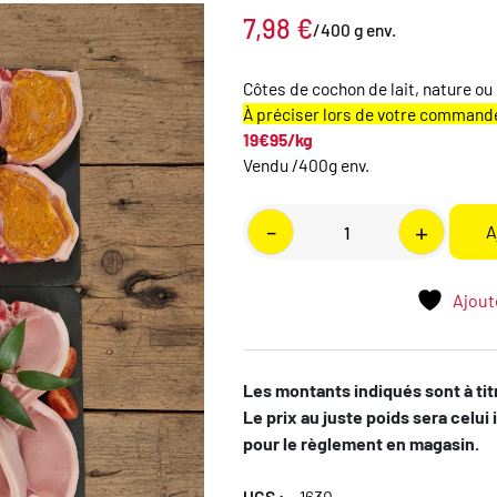
7,98
€
/400 g env.
Côtes de cochon de lait, nature o
À préciser lors de votre command
19€95/kg
Vendu /400g env.
quantité
-
+
A
de
Côte
de
Ajoute
cochon
de
lait
Les montants indiqués sont à titr
Le prix au juste poids sera celui 
pour le règlement en magasin.
UGS :
1630