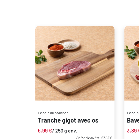
Le coin du boucher
Le coin
Tranche gigot avec os
Bave
6,99
€
3,89
/ 250 g env.
Soit prix au Kg : 27.95 €