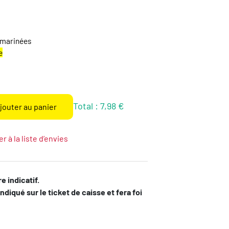
u marinées
e
Total :
7,98 €
jouter au panier
r à la liste d’envies
e indicatif.
indiqué sur le ticket de caisse et fera foi