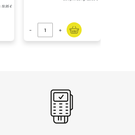
: 19.95 €
-
+