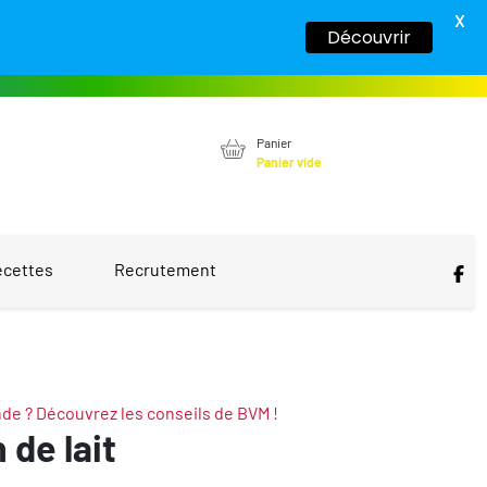
X
Découvrir
Panier
Panier vide
ecettes
Recrutement
nde ? Découvrez les conseils de BVM !
 de lait