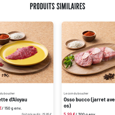
Produits Similaires
 du boucher
Le coin du boucher
tte d'Aloyau
Osso bucco (jarret av
os)
€
/ 150 g env.
5,99
€
/ 300 g env.
Soit prix au Kg : 25.95 €