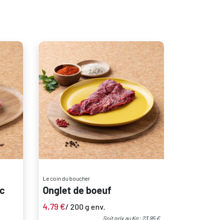
Le coin du boucher
ec
Onglet de boeuf
4,79
€
/ 200 g env.
Soit prix au Kg : 23.95 €